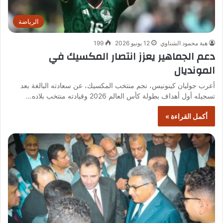
الرياضة
هبة محمود الشناوي
12 يونيو 2026
199
دعم الجماهير يعزز انتصار المكسيك في
المونديال
أعرب جوليان كينونيس، نجم منتخب المكسيك، عن سعادته البالغة بعد
تسجيله أول أهداف بطولة كأس العالم 2026 وقيادته منتخب بلاده…
أكمل القراءة »