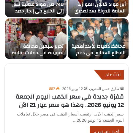
أبرز مواد قانون الموازنة
740 طن مواد غذائية تصل
غ
العامة للدولة بعد تصديق
إلى الخليج في إنجاز جديد
م
الرئيس السيسي تشمل بند
لميناء دمياط
الأجور المفاجئ
ع
محافظ دمياط يؤكد أهمية
تحرير سبعين مخالفة
م
القطاع العقاري في دعم
تموينية في حملات رقابية
و
الاقتصاد الوطني
مكثفة بمحافظة الوادي
ي
الجديد
ا
اقتصاد
طارق حسن المغربي
12 يونيو 2026
857
قفزة جديدة في سعر الذهب اليوم الجمعة
12 يونيو 2026.. وهذا هو سعر عيار 21 الآن
سعر الذهب الآن.. ارتفعت أسعار الذهب في مصر خلال تعاملات
اليوم الجمعة 12 يونيو 2026…
أكمل القراءة »