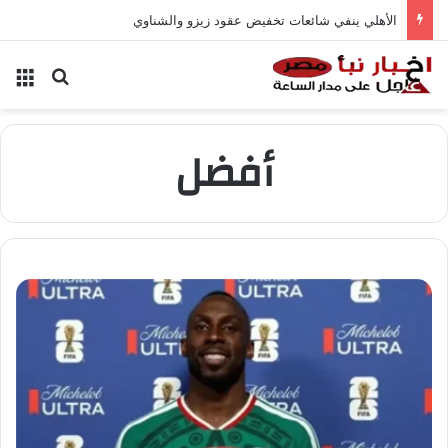
الأهلي ينفي شائعات تخفيض عقود زيزو والشناوي
بحث عن
الق
أفضل