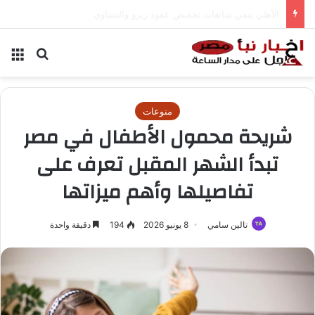
كوبيك يسجل إنجازاً تاريخياً في المونديال
بحث عن
الق
منوعات
شريحة محمول الأطفال في مصر
تبدأ الشهر المقبل تعرف على
تفاصيلها وأهم ميزاتها
تالين سامي
8 يونيو 2026
194
دقيقة واحدة