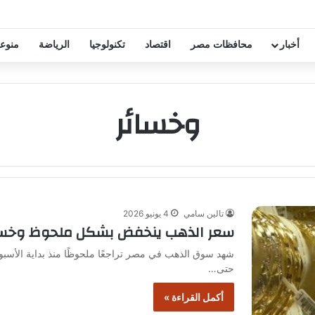
خفيض عقود زيزو والشناوي
أخبار
محافظات مصر
اقتصاد
تكنولوجيا
الرياضة
منوع
وخسائر
تالين سامي
4 يونيو 2026
سعر الذهب ينخفض بشكل ملحوظ وخسائر عيار 21 تصل إل
حتى…
أكمل القراءة »