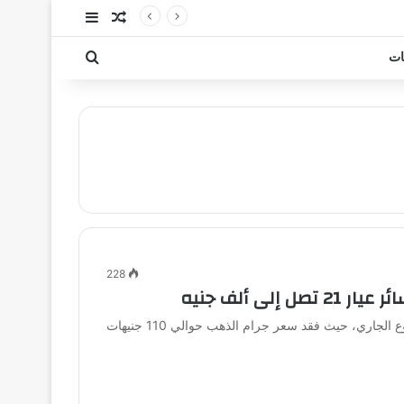
مقال عشوائي
إضافة عمود جا
بحث عن
ات
228
ى ألف جنيه
شهد سوق الذهب في مصر تراجعًا ملحوظًا منذ بداية الأسبوع الجاري، حيث فقد سعر جرام الذهب حوالي 110 جنيهات