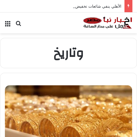
الأهلي ينفي شائعات تخفيض عقود زيزو والشناوي
بحث عن
الق
وتاريخ