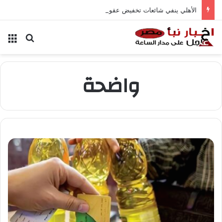
الأهلي ينفي شائعات تخفيض عقود زيزو والشناوي
بحث عن
الق
واضحة