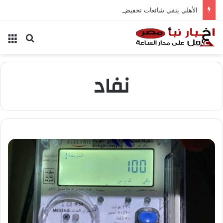
الأهلي ينفي شائعات تخفيض عقود زيزو والشناوي
بحث عن
الق
نفاد