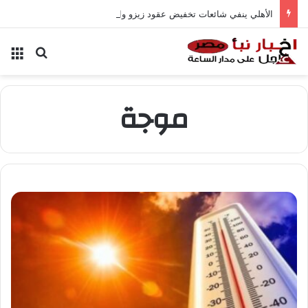
الأهلي ينفي شائعات تخفيض عقود زيزو والشناوي
بحث عن
الق
موجة