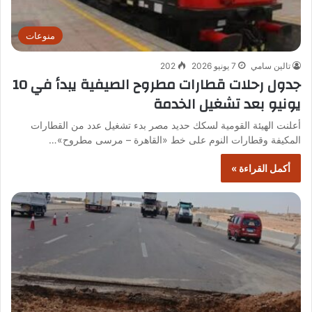
منوعات
تالين سامي
7 يونيو 2026
202
جدول رحلات قطارات مطروح الصيفية يبدأ في 10
يونيو بعد تشغيل الخدمة
أعلنت الهيئة القومية لسكك حديد مصر بدء تشغيل عدد من القطارات
المكيفة وقطارات النوم على خط «القاهرة – مرسى مطروح»…
أكمل القراءة »