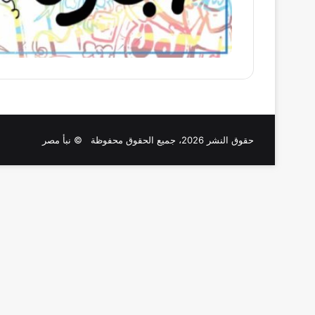
حقوق النشر 2026، جميع الحقوق محفوظة © نبأ مصر