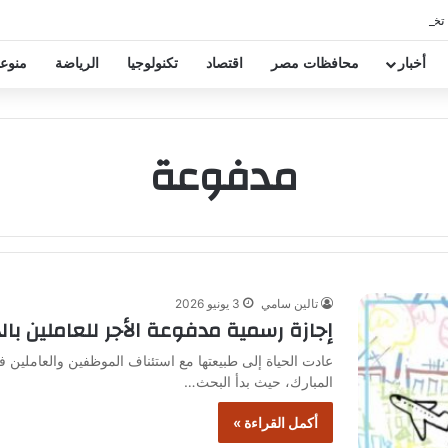
 تخفيض عقود زيزو والشناوي
أخبار
محافظات مصر
اقتصاد
تكنولوجيا
الرياضة
منوع
مدفوعة
تالين سامي
3 يونيو 2026
إجازة رسمية مدفوعة الأجر للعاملين بالد
عادت الحياة إلى طبيعتها مع استئناف الموظفين والعاملين 
المبارك، حيث بدأ البحث…
أكمل القراءة »