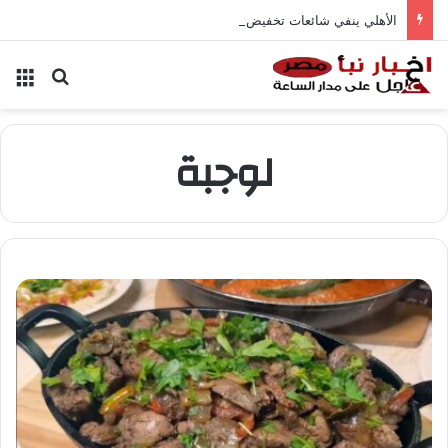
الأهلي ينفي شائعات تخفيض عقود زيزو والشناوي
بحث عن
الق
لوجبة