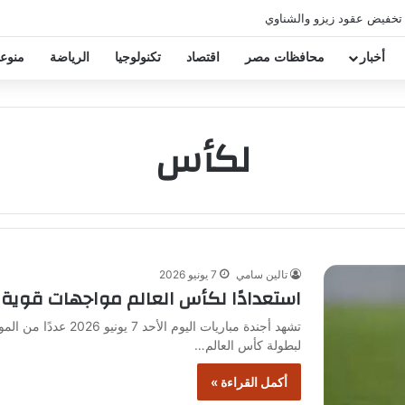
 تخفيض عقود زيزو والشناوي
أخبار
محافظات مصر
اقتصاد
تكنولوجيا
الرياضة
منوع
لكأس
تالين سامي
7 يونيو 2026
استعدادًا لكأس العالم مواجهات قوية ال
تشهد أجندة مباريات الي
لبطولة كأس العالم…
أكمل القراءة »