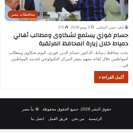
محافظات مصر
ليلى حسن الشامي
3 يونيو 2026
215
حسام فوزي يستمع لشكاوى ومطالب أهالي
دمياط خلال زيارة المحافظ المرتقبة
بحث محافظ دمياط، الدكتور حسام الدين فوزي، اليوم شكاوى ومطالب
المواطنين خلال لقائه معهم بمقر المركز التكنولوجي لخدمة المواطنين
في…
أكمل القراءة »
حقوق النشر 2026، جميع الحقوق محفوظة © نبأ مصر
الرئيسية
من نحن
فريق العمل
اتصل بنا