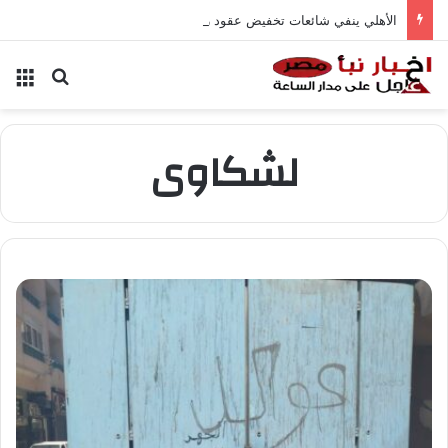
الأهلي ينفي شائعات تخفيض عقود زيزو والشناوي
بحث عن
الق
لشكاوى