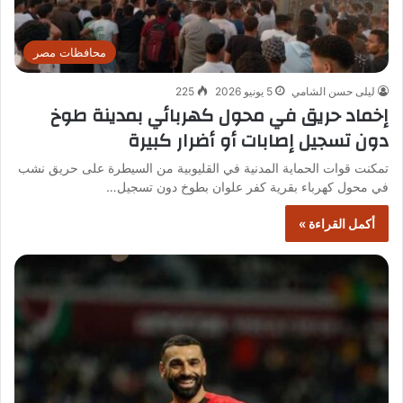
محافظات مصر
ليلى حسن الشامي
5 يونيو 2026
225
إخماد حريق في محول كهربائي بمدينة طوخ
دون تسجيل إصابات أو أضرار كبيرة
تمكنت قوات الحماية المدنية في القليوبية من السيطرة على حريق نشب
في محول كهرباء بقرية كفر علوان بطوخ دون تسجيل…
أكمل القراءة »