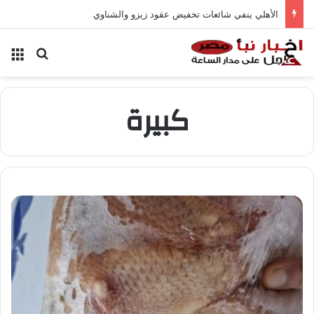
الأهلي ينفي شائعات تخفيض عقود زيزو والشناوي
بحث عن
الق
كبيرة