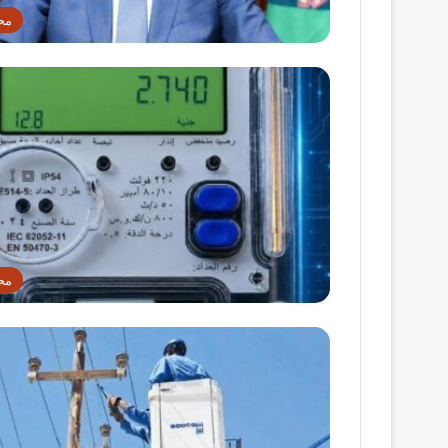
مح
مح