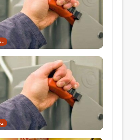
مح
مح