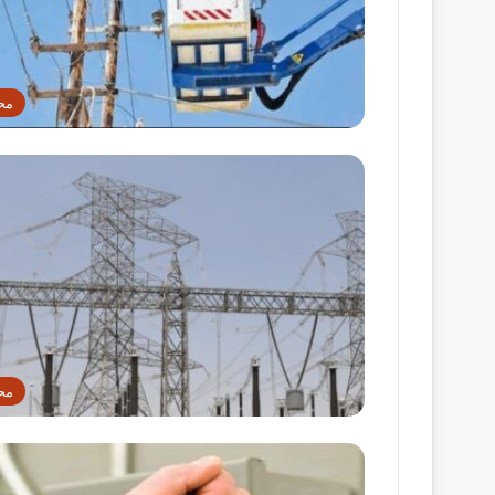
مح
مح