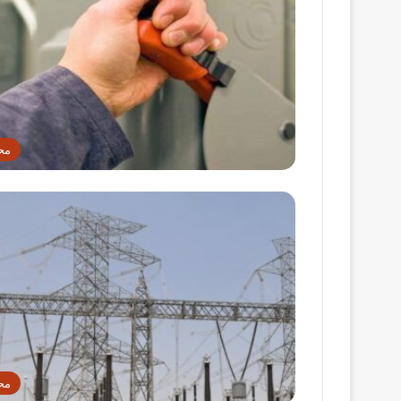
مح
مح