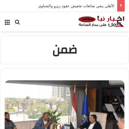
الأهلي ينفي شائعات تخفيض عقود زيزو والشناوي
بحث عن
الق
ضمن