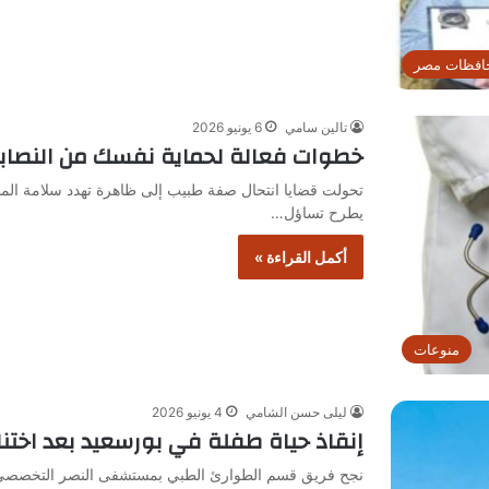
افظات مصر
تالين سامي
6 يونيو 2026
خطوات فعالة لحماية نفسك من النصابين
تحولت قضايا انتحال صفة طبيب إلى ظاهرة تهدد سلامة ال
يطرح تساؤل…
أكمل القراءة »
منوعات
ليلى حسن الشامي
4 يونيو 2026
إنقاذ حياة طفلة في بورسعيد بعد اختن
نجح فريق قسم الطوارئ الطبي بمستشفى النصر التخصصي في