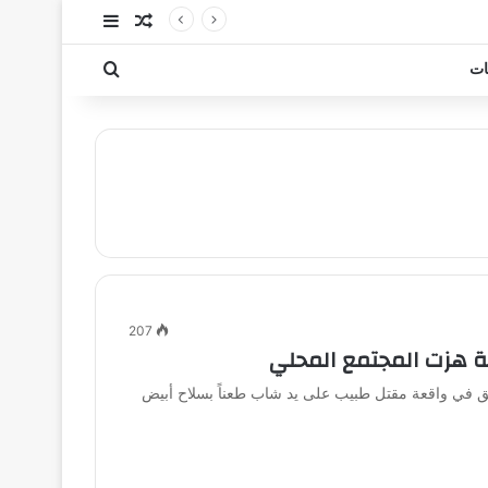
مقال عشوائي
إضافة عمود جا
بحث عن
ات
207
ة هزت المجتمع المحلي
يق في واقعة مقتل طبيب على يد شاب طعناً بسلاح أبيض