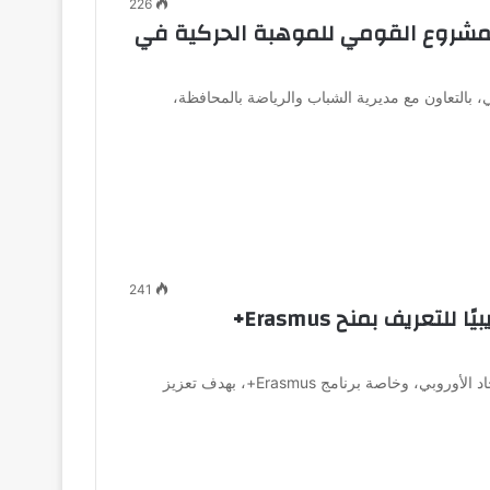
226
المشروع القومي للموهبة الحركية في
، بالتعاون مع مديرية الشباب والرياضة بالمحافظة،
241
جامعة قناة السويس تطلق برنامجًا تدريبيًا للتعريف بمنح Erasmus+
نظمت جامعة قناة السويس برنامجًا تدريبيًا حول برامج الاتحاد الأوروبي، وخاصة برنامج Erasmus+، بهدف تعزيز