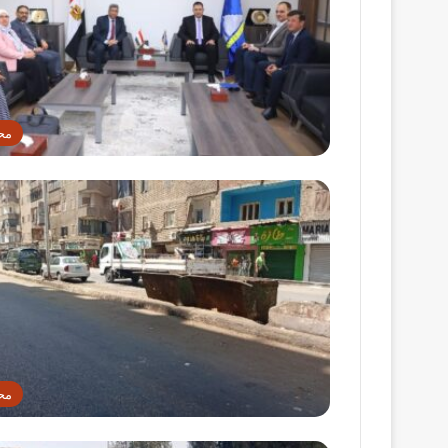
مح
مح