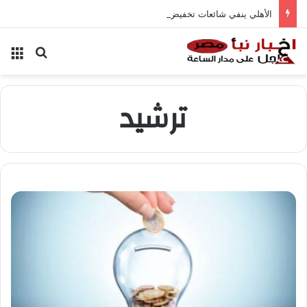
الأهلي ينفي شائعات تخفيض عقود زيزو والشناوي
بحث عن
الق
ترشيد