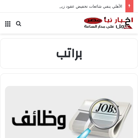
الأهلي ينفي شائعات تخفيض عقود زيزو والشناوي
بحث عن
الق
براتب