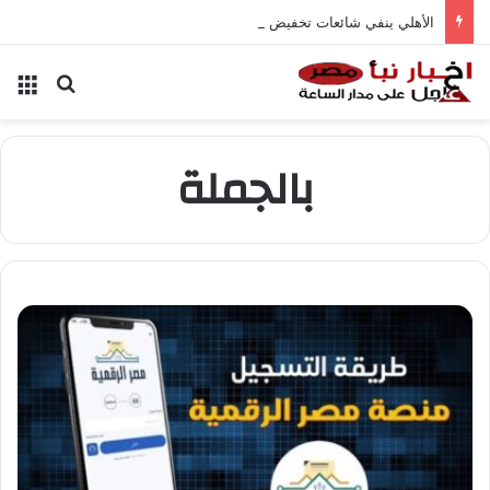
الأهلي ينفي شائعات تخفيض عقود زيزو والشناوي
بحث عن
الق
بالجملة