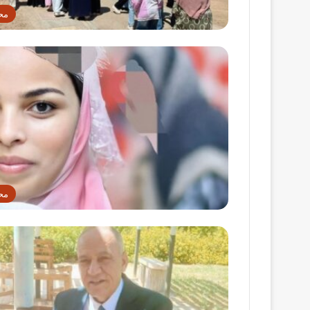
مح
مح