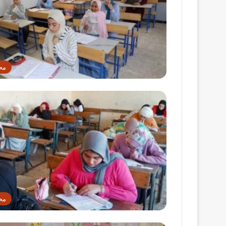
مح
مح