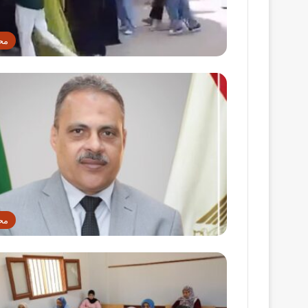
مح
مح