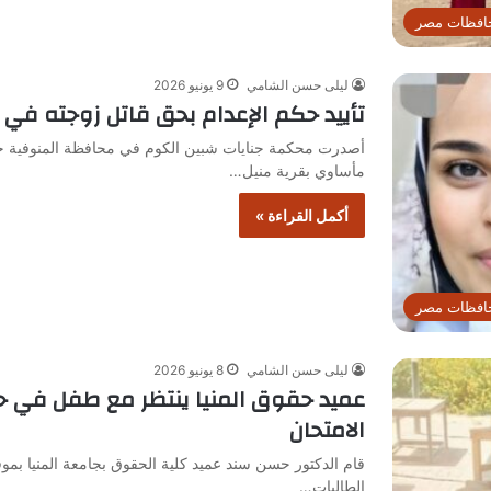
افظات مصر
ليلى حسن الشامي
9 يونيو 2026
تأييد حكم الإعدام بحق قاتل زوجته في ا
أصدرت محكمة جنايات شبين الكوم في محافظة المنوفية حكم
مأساوي بقرية منيل…
أكمل القراءة »
افظات مصر
ليلى حسن الشامي
8 يونيو 2026
عميد حقوق المنيا ينتظر مع طفل في حد
الامتحان
قام الدكتور حسن سند عميد كلية الحقوق بجامعة المنيا ب
الطالبات…