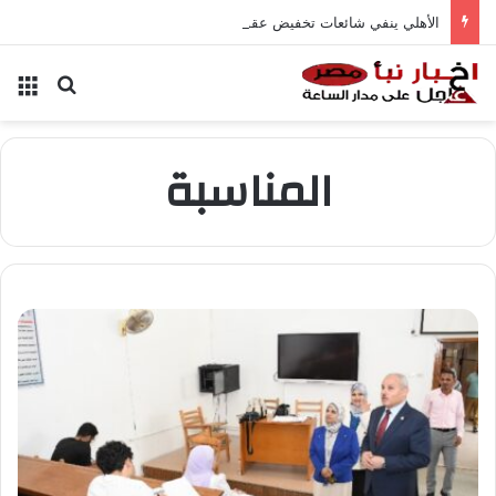
الأهلي ينفي شائعات تخفيض عقود زيزو والشناوي
بحث عن
الق
المناسبة