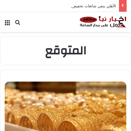
الأهلي ينفي شائعات تخفيض عقود زيزو والشناوي
بحث عن
الق
المتوقع