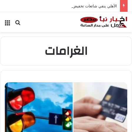
الأهلي ينفي شائعات تخفيض عقود زيزو والشناوي
بحث عن
الق
الغرامات