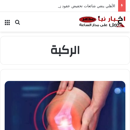
الأهلي ينفي شائعات تخفيض عقود زيزو والشناوي
بحث عن
الق
الركبة