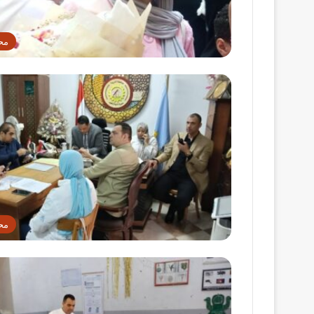
مح
مح