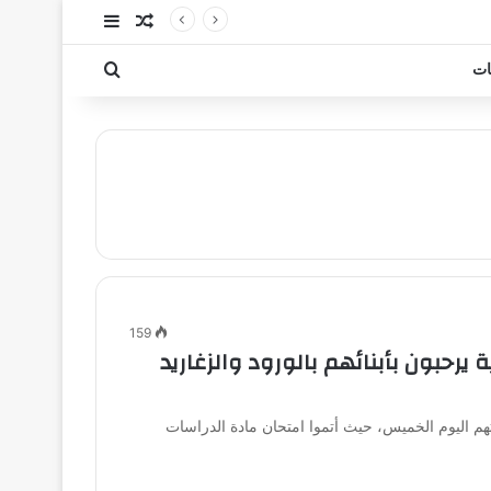
مقال عشوائي
إضافة عمود جا
بحث عن
ات
159
 يرحبون بأبنائهم بالورود والزغاريد
تهم اليوم الخميس، حيث أتموا امتحان مادة الدراسات