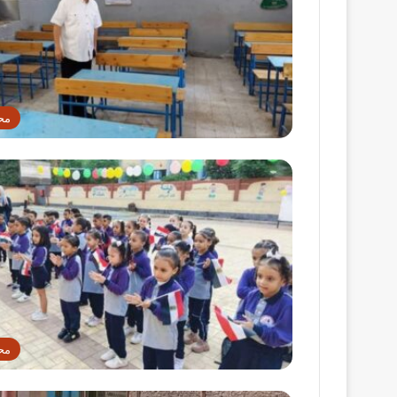
مح
مح