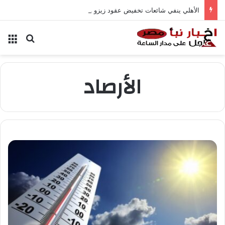
الأهلي ينفي شائعات تخفيض عقود زيزو والشناوي
بحث عن
الق
الأرصاد