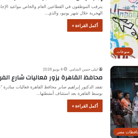
يترقب الموظفون في القطاعين العام والخاص مواعيد الإجا
الهجرية خلال شهر يونيو، والذي…
أكمل القراءة »
منوعات
ليلى حسن الشامي
4 يونيو 2026
محافظ القاهرة يزور فعاليات شارع الفن 
تفقد الدكتور إبراهيم صابر محافظ القاهرة فعاليات مبادرة
بوسط القاهرة بعد استئناف أنشطتها…
أكمل القراءة »
افظات مصر