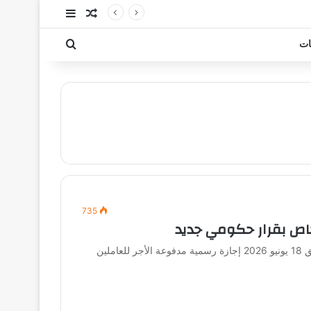
مقال عشوائي
إضافة عمود جا
بحث عن
ات
735
لخاص بقرار حكومي جديد
أعلن وزير العمل حسن رداد عن اعتبار يوم الخميس الموافق 18 يونيو 2026 إجازة رسمية مدفوعة الأجر للعاملين