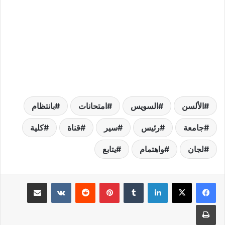
الألسن
السويس
امتحانات
بانتظام
جامعة
رئيس
سير
قناة
كلية
لجان
واهتمام
يتابع
لينكدإن
بينتيريست
مشاركة عبر البريد
طباعة