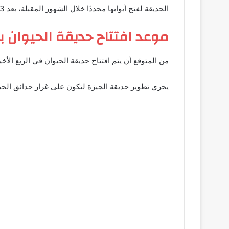
الحديقة لفتح أبوابها مجددًا خلال الشهور المقبلة، بعد 3 سنوات من الإغلاق.
موعد افتتاح حديقة الحيوان با
من المتوقع أن يتم افتتاح حديقة الحيوان في الربع الأخير من عام 2026، حيث تستمر أعمال التطوير بهدف تقديم تجربة ترفيهية مميزة تلبي
يجري تطوير حديقة الجيزة لتكون على غرار حدائق الحيوان العالمية، حيث تحتوي على 8 مبانٍ أثرية،