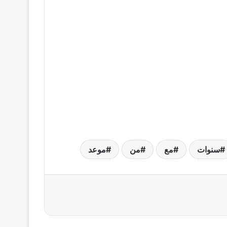
سنوات
مع
من
موعد