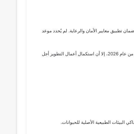
ضمان تطبيق معايير الأمان والرعاية. لم يُحدد موعد
سبق وأن صرح الدكتور علاء فاروق، وزير الزراعة واستصلاح الأراضي، بأن افتتاح حديقة حيوان الجيزة كان مقررًا خلال الربع الأول من عام 2026، إلا أن استكمال أعمال التطوير أجل
ي البيئات الطبيعية الأصلية للحيوانات.