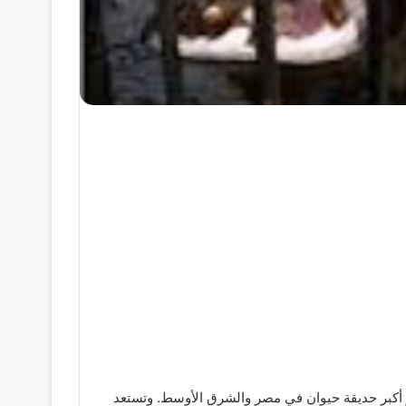
 موعد افتتاح حديقة الحيوان بالجيزة بعد أعمال التجديد التي بدأت منذ عام 2023، حيث تعتبر أكبر حديقة حيوان في مصر والشرق الأوسط. وتستعد