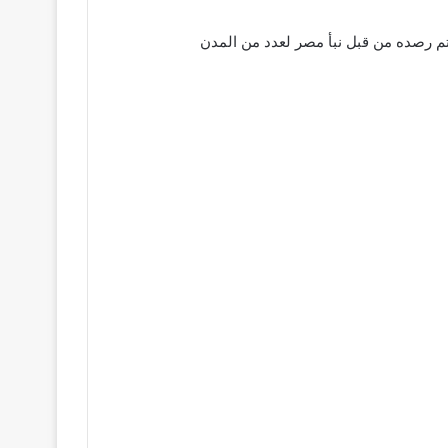
ي 79 مدينة على مستوى الجمهورية وهو ما يتم رصده من قبل نبأ مصر لعدد من المدن