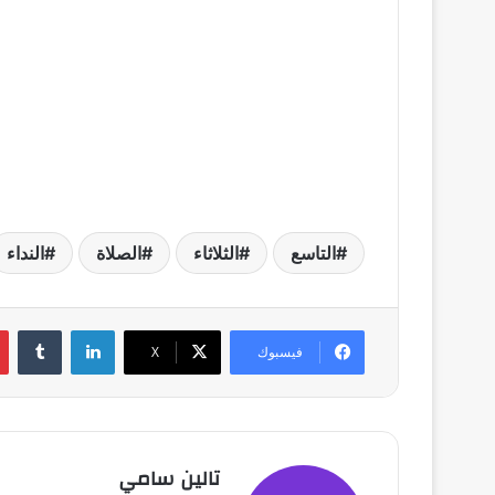
التاسع
الثلاثاء
الصلاة
النداء
لينكدإن
فيسبوك
X
تالين سامي