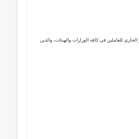
عد صرف مرتبات يونيو 2026 لتسهيل الأمور على المواطنين، حيث سيبدأ الصرف يوم 18 من الشهر الجاري للعاملين في كافة الوزارات والهيئات، والذين