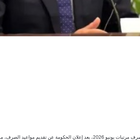
يترقب ملايين الموظفين بالجهاز الإداري للدولة موعد صرف مرتبات يونيو 2026، بعد إعل