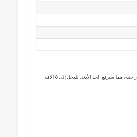
أوضح أحمد كجوك، وزير المالية، أنه سيتم زيادة أجور العاملين بالدولة اعتبارًا من أول يوليو المقبل بتكلفة إجمالية تتجاوز 100 مليار جنيه، مما سيرفع الحد الأدنى للدخل إلى 8 آلاف