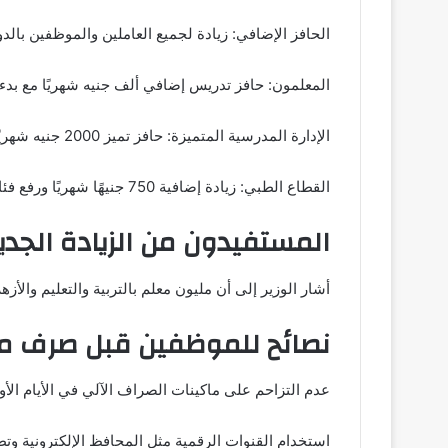
الحافز الإضافي: زيادة لجميع العاملين والموظفين بالدولة بمقدار 750 
المعلمون: حافز تدريس إضافي ألف جنيه شهريًا مع بدء 
الإدارة المدرسية المتميزة: حافز تميز 2000 جنيه شهريًا
القطاع الطبي: زيادة إضافية 750 جنيهًا شهريًا ورفع فئات نوبتجيات السهر والمبيت بنسبة 25%
المستفيدون من الزيادة الجدي
أشار الوزير إلى أن مليون معلم بالتربية والتعليم والأزهر سيستفيدون من الزيادة الجديدة، ب
نصائح للموظفين قبل صرف مر
عدم التزاحم على ماكينات الصراف الآلي في الأيام الأو
استخدام القنوات الرقمية مثل المحافظ الإلكترونية وتط