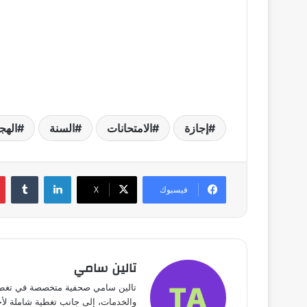
إجازة
الامتحانات
السنة
الهج
لينكدإن
فيسبوك
X
تالين سامي
تالين سامي صحفية متخصصة في تغطية 
والخدمات، إلى جانب تغطية شاملة لأخبار الفن، الريا