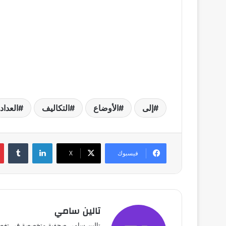
إلى
الأوضاع
التكاليف
العداد
لينكدإن
فيسبوك
X
تالين سامي
تالين سامي صحفية متخصصة في تغطية 