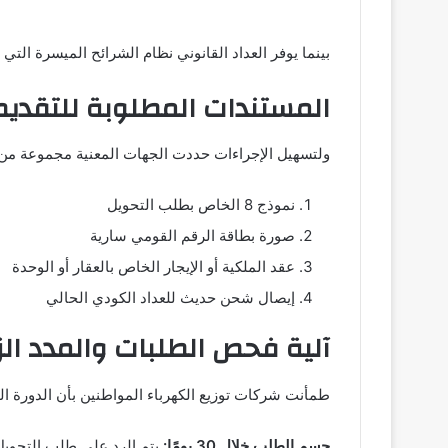
بينما يوفر العداد القانوني نظام الشرائح الميسرة التي تبدأ أسعارها من 68 قرشًا فقط مما يعود بفائدة مالية ك
المستندات المطلوبة للتقديم
ولتسهيل الإجراءات حددت الجهات المعنية مجموعة من ال
نموذج 8 الخاص بطلب التحويل
صورة بطاقة الرقم القومي سارية
عقد الملكية أو الإيجار الخاص بالعقار أو الوحدة
إيصال شحن حديث للعداد الكودي الحالي
آلية فحص الطلبات والمدد الز
طمأنت شركات توزيع الكهرباء المواطنين بأن الدورة ال
حسم الطلب خلال 30 يومًا:
يتم الرد على طلب التحويل بالقبول أو ال