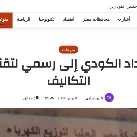
خفيض عقود زيزو والشناوي
أخبار
محافظات مصر
اقتصاد
تكنولوجيا
الرياضة
منوع
منوعات
د الكودي إلى رسمي لتقني
التكاليف
تالين سامي
8 يونيو 2026
189
2 دقائق