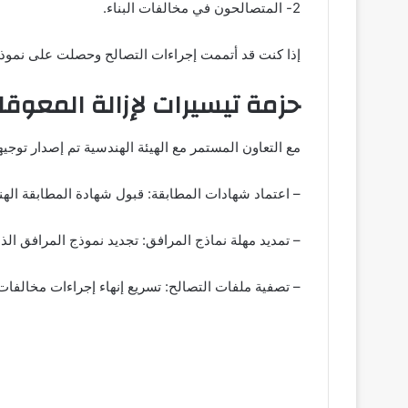
2- المتصالحون في مخالفات البناء.
إذا كنت قد أتممت إجراءات التصالح وحصلت على نموذج 8 أو 10 النهائي يحق لك الآن تحويل العداد الكودي إلى عداد رسمي 
حزمة تيسيرات لإزالة المعوق
مع التعاون المستمر مع الهيئة الهندسية تم إصدار توجيهات لشركات توزيع الكهرباء بتطبي
– اعتماد شهادات المطابقة: قبول شهادة المطابقة الهن
– تمديد مهلة نماذج المرافق: تجديد نموذج المرافق الذي مر على إصداره أكثر من 6 أشهر ومنحه فترة صلاحية إضافية ت
– تصفية ملفات التصالح: تسريع إنهاء إجراءات مخالفات 