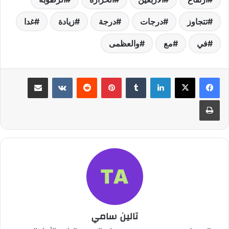
تتجاوز
درجات
درجة
زيادة
غدا
في
مع
والعظمى
لينكدإن
بينتيريست
مشاركة عبر البريد
طباعة
تالين سامي