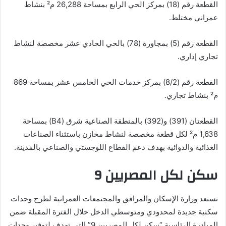
القطعة رقم (18) بمركز الحي الرابع بمساحة 26,288 م² بنشاط
عمراني مختلط.
القطعة رقم (5) بمجاورة (78) بالحي الحادي عشر مخصصة لنشاط
تجاري إداري.
القطعة رقم (8/2) بمركز خدمات الحي الخامس عشر بمساحة 869
م² بنشاط تجاري.
القطعتان (391) و(392) بالمنطقة الصناعية شرق (B4) بمساحة
1,638 م² لكل قطعة مخصصة لنشاط مخازن باستثناء الصناعات
الغذائية والدوائية بهدف دعم القطاع اللوجستي والصناعي بالمدينة.
سكن لكل المصريين 9
تستعد وزارة الإسكان والمرافق والمجتمعات العمرانية لطرح وحدات
سكنية جديدة لمحدودي ومتوسطي الدخل خلال الفترة المقبلة ضمن
المبادرة الرئاسية “سكن لكل المصريين 9” التي تهدف لتوفير وحدات