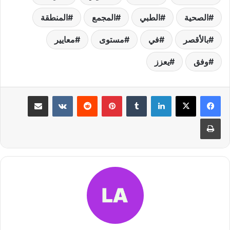
الصحية
الطبي
المجمع
المنطقة
بالأقصر
في
مستوى
معايير
وفق
يعزز
لينكدإن
بينتيريست
مشاركة عبر البريد
طباعة