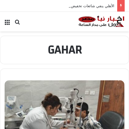
الأهلي ينفي شائعات تخفيض عقود زيزو والشناوي
بحث عن
الق
GAHAR