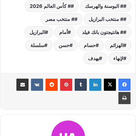
# البوسنة والهرسك
# كأس العالم 2026
# منتخب البرازيل
# منتخب مصر
# هانتيجتون بانك فيلد
أمام
البرازيل
الهزائم
حسام
حسن
سلسلة
لإنهاء
يهدف
لينكدإن
بينتيريست
مشاركة عبر البريد
طباعة