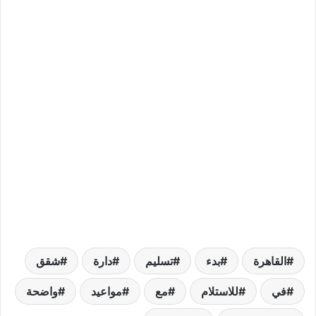
القاهرة
بدء
تسليم
دارة
شقق
في
للاستلام
مع
مواعيد
واضحة