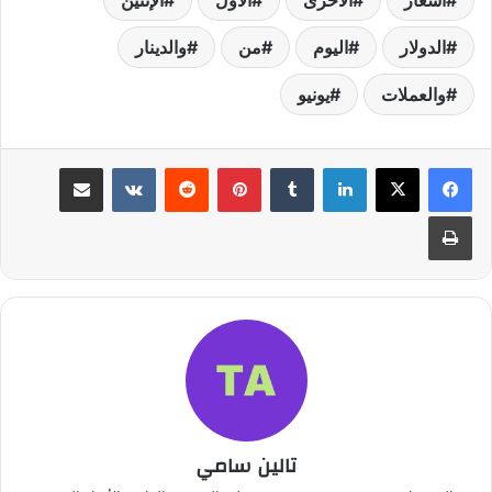
الدولار
اليوم
من
والدينار
والعملات
يونيو
لينكدإن
بينتيريست
مشاركة عبر البريد
طباعة
تالين سامي