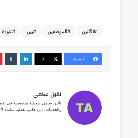
الأثنين
الموظفين
بين
عودة
لينكدإن
فيسبوك
X
تالين سامي
تالين سامي صحفية متخصصة في تغطية 
والخدمات، إلى جانب تغطية شاملة لأخبار الفن، الريا