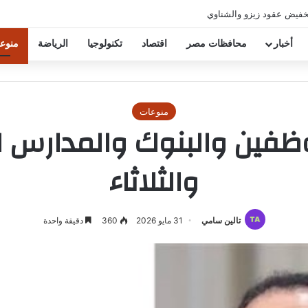
خفيض عقود زيزو والشناوي
أخبار
محافظات مصر
اقتصاد
تكنولوجيا
الرياضة
منوع
منوعات
فين والبنوك والمدارس للع
والثلاثاء
تالين سامي
31 مايو 2026
360
دقيقة واحدة