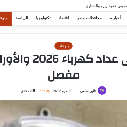
خفيض عقود زيزو والشناوي
أخبار
محافظات مصر
اقتصاد
تكنولوجيا
الرياضة
منوع
منوعات
خطوات التقديم ع
مفصل
تالين سامي
29 مايو 2026
557
2 دقائق