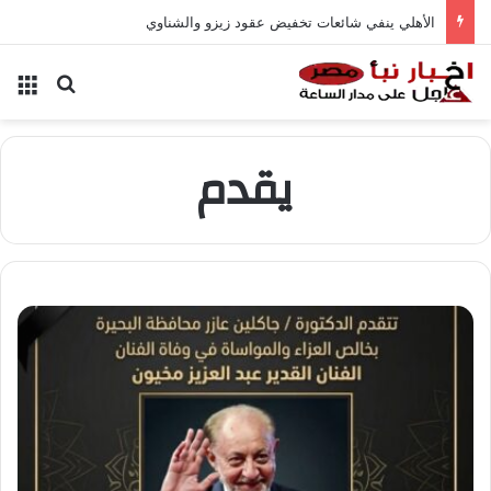
الأهلي ينفي شائعات تخفيض عقود زيزو والشناوي
بحث عن
الق
يقدم