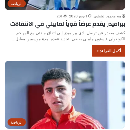
الرياضة
هبة محمود الشناوي
1 يونيو 2026
261
بيراميدز يقدم عرضاً قوياً لماييلي في الانتقالات
كشف مصدر عن توصل نادي بيراميدز إلى اتفاق مبدئي مع المهاجم
الكونغولي فيستون ماييلي يقضي بتجديد عقده لمدة موسمين مقابل…
أكمل القراءة »
الرياضة