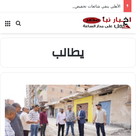
الأهلي ينفي شائعات تخفيض عقود زيزو والشناوي
بحث عن
الق
يطالب