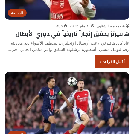
الرياضة
هبة محمود الشناوي
31 مايو 2026
305
هافيرتز يحقق إنجازاً تاريخياً في دوري الأبطال
عاد كاي هافيرتز، لاعب أرسنال الإنجليزي، ليخطف الأضواء بعد معادلته
رقم ليونيل ميسي، أسطورة برشلونة السابق وإنتر ميامي الحالي، في…
أكمل القراءة »