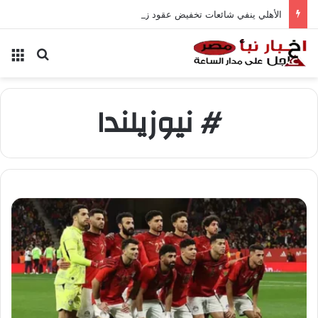
الأهلي ينفي شائعات تخفيض عقود زيزو والشناوي
بحث عن
الق
# نيوزيلندا