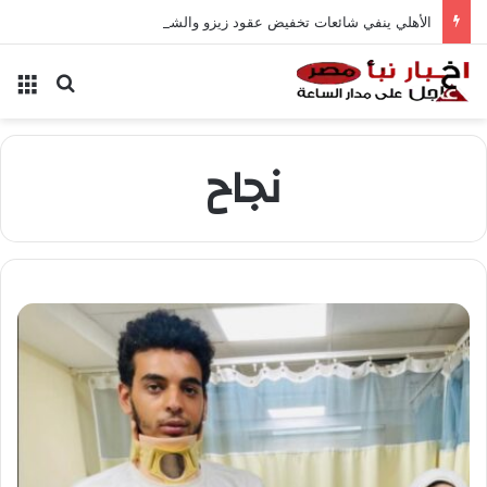
الأهلي ينفي شائعات تخفيض عقود زيزو والشناوي
بحث عن
الق
نجاح